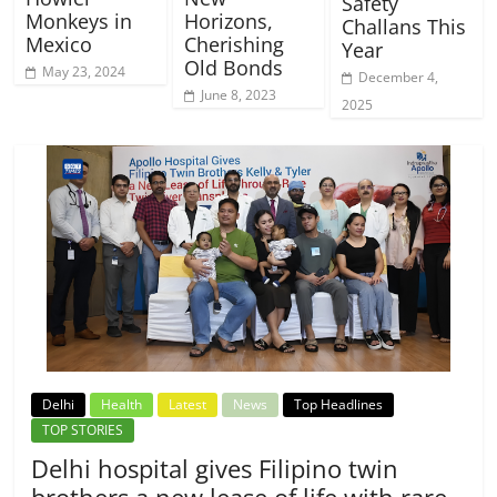
Safety
Monkeys in
Horizons,
Challans This
Mexico
Cherishing
Year
Old Bonds
May 23, 2024
December 4,
June 8, 2023
2025
Delhi
Health
Latest
News
Top Headlines
TOP STORIES
Delhi hospital gives Filipino twin