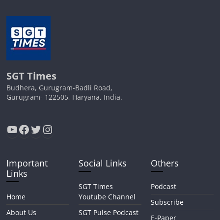
SGT Times
Budhera, Gurugram-Badli Road,
Gurugram- 122505, Haryana, India.
YouTube
Facebook
Twitter
Instagram
Important
Social Links
Others
Links
SGT Times
Podcast
Home
Youtube Channel
Subscribe
About Us
SGT Pulse Podcast
E-Paper