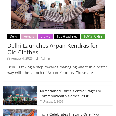
Delhi
Female
Lifstyle
Top Headlines
TOP STORIES
Delhi Launches Arpan Kendras for
Old Clothes
August 4, 2026
Admin
Delhi is taking a step towards managing waste in a better
way with the launch of Arpan Kendras. These are
Ahmedabad Takes Centre Stage For
Commonwealth Games 2030
August 3, 2026
India Celebrates Historic One-Two