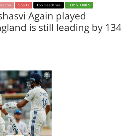
Nation
Sports
Top Headlines
TOP STORIES
shasvi Again played
land is still leading by 134