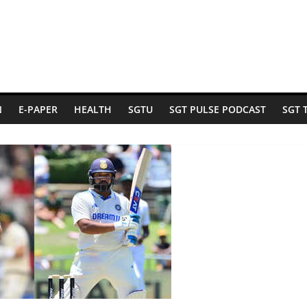
N
E-PAPER
HEALTH
SGTU
SGT PULSE PODCAST
SGT 