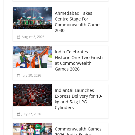
Ahmedabad Takes
Centre Stage For
Commonwealth Games
2030
August 3, 2026
India Celebrates
Historic One-Two Finish
at Commonwealth
Games 2026
July 30, 2026
IndianOil Launches
Express Delivery for 10-
kg and 5-kg LPG
Cylinders
July 27, 2026
Commonwealth Games
2026: India Begins