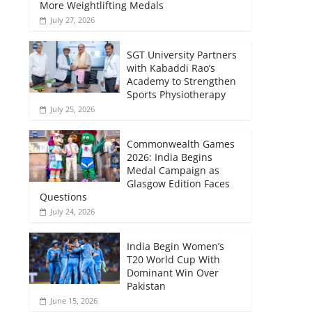
More Weightlifting Medals
July 27, 2026
SGT University Partners
with Kabaddi Rao’s
Academy to Strengthen
Sports Physiotherapy
July 25, 2026
Commonwealth Games
2026: India Begins
Medal Campaign as
Glasgow Edition Faces
Questions
July 24, 2026
India Begin Women’s
T20 World Cup With
Dominant Win Over
Pakistan
June 15, 2026