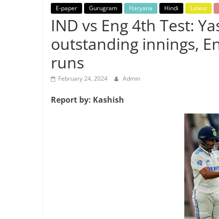
Breaking
E-paper
Gurugram
Haryana
Hindi
Latest
IND vs Eng 4th Test: Ya
News,
outstanding innings, Eng
runs
Today's
February 24, 2024
Admin
News
Report by: Kashish