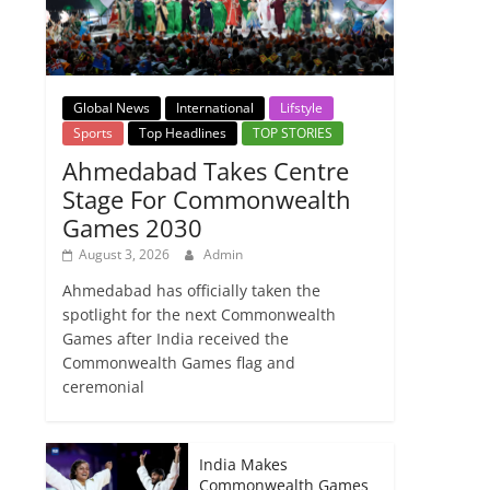
Global News
International
Lifstyle
Sports
Top Headlines
TOP STORIES
Ahmedabad Takes Centre
Stage For Commonwealth
Games 2030
August 3, 2026
Admin
Ahmedabad has officially taken the
spotlight for the next Commonwealth
Games after India received the
Commonwealth Games flag and
ceremonial
India Makes
Commonwealth Games