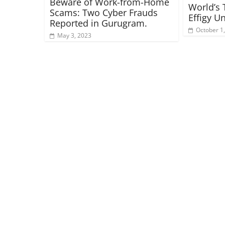
Beware of Work-from-Home
World’s 
Scams: Two Cyber Frauds
Effigy U
Reported in Gurugram.
October 1
May 3, 2023