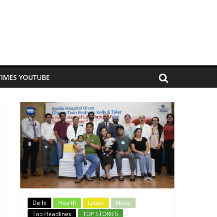
TIMES YOUTUBE
Delhi
Health
Latest
News
Top Headlines
TOP STORIES