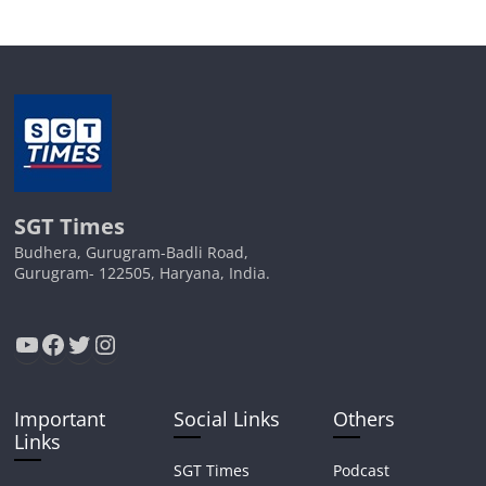
SGT Times
Budhera, Gurugram-Badli Road,
Gurugram- 122505, Haryana, India.
YouTube
Facebook
Twitter
Instagram
Important
Social Links
Others
Links
SGT Times
Podcast