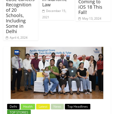
Coming to
Law
Recognition
iOS 18 This
of 20
December 15,
Fall!
Schools,
2021
May 13, 2024
Including
Some in
Delhi
April 4, 2024
Delhi
Health
Latest
News
Top Headlines
TOP STORIES