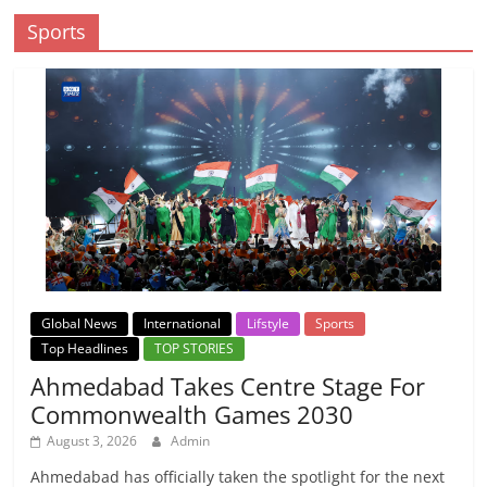
Sports
Global News
International
Lifstyle
Sports
Top Headlines
TOP STORIES
Ahmedabad Takes Centre Stage For
Commonwealth Games 2030
August 3, 2026
Admin
Ahmedabad has officially taken the spotlight for the next