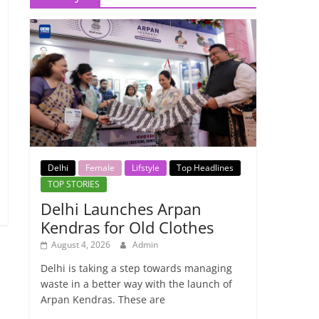
Delhi
Female
Lifstyle
Top Headlines
TOP STORIES
Delhi Launches Arpan
Kendras for Old Clothes
August 4, 2026
Admin
Delhi is taking a step towards managing
waste in a better way with the launch of
→
Arpan Kendras. These are