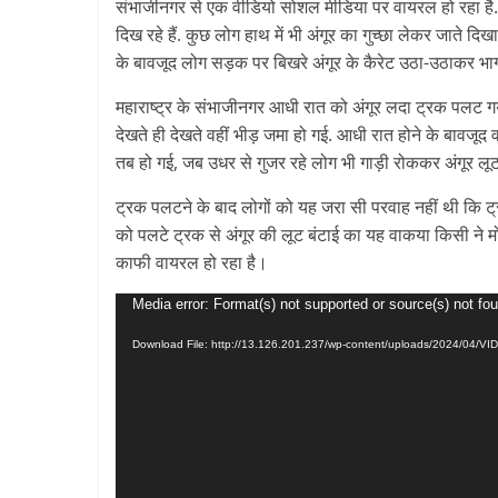
संभाजीनगर से एक वीडियो सोशल मीडिया पर वायरल हो रहा है. 
Breaking
दिख रहे हैं. कुछ लोग हाथ में भी अंगूर का गुच्छा लेकर जाते द
के बावजूद लोग सड़क पर बिखरे अंगूर के कैरेट उठा-उठाकर भाग
News,
महाराष्ट्र के संभाजीनगर आधी रात को अंगूर लदा ट्रक पलट गय
Today's
देखते ही देखते वहीं भीड़ जमा हो गई. आधी रात होने के बावजू
तब हो गई, जब उधर से गुजर रहे लोग भी गाड़ी रोककर अंगूर लूटन
News
ट्रक पलटने के बाद लोगों को यह जरा सी परवाह नहीं थी कि 
को पलटे ट्रक से अंगूर की लूट बंटाई का यह वाकया किसी ने म
काफी वायरल हो रहा है।
Video
Media error: Format(s) not supported or source(s) not fo
Player
Download File: http://13.126.201.237/wp-content/uploads/2024/04