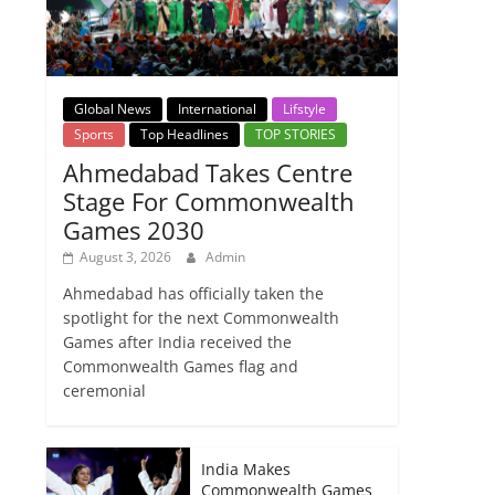
Global News
International
Lifstyle
Sports
Top Headlines
TOP STORIES
Ahmedabad Takes Centre
Stage For Commonwealth
Games 2030
August 3, 2026
Admin
Ahmedabad has officially taken the
spotlight for the next Commonwealth
Games after India received the
Commonwealth Games flag and
ceremonial
India Makes
Commonwealth Games