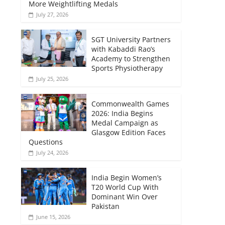
More Weightlifting Medals
July 27, 2026
SGT University Partners
with Kabaddi Rao’s
Academy to Strengthen
Sports Physiotherapy
July 25, 2026
Commonwealth Games
2026: India Begins
Medal Campaign as
Glasgow Edition Faces
Questions
July 24, 2026
India Begin Women’s
T20 World Cup With
Dominant Win Over
Pakistan
June 15, 2026