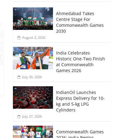
Ahmedabad Takes
Centre Stage For
Commonwealth Games
2030
August 3, 2026
India Celebrates
Historic One-Two Finish
at Commonwealth
Games 2026
T
July 30, 2026
IndianOil Launches
Express Delivery for 10-
kg and 5-kg LPG
Cylinders
July 27, 2026
Commonwealth Games
2026: India Begins