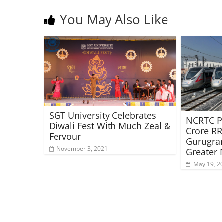
You May Also Like
SGT University Celebrates
NCRTC P
Diwali Fest With Much Zeal &
Crore RR
Fervour
Gurugra
November 3, 2021
Greater
May 19, 2