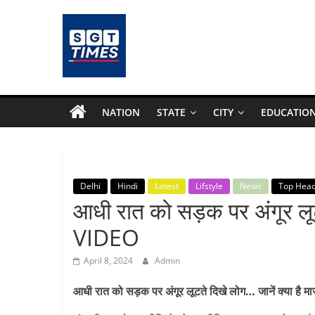
Skip
to
content
SGTTimes.com
–
NATION
STATE
CITY
EDUCATIO
SGT
Latest
Delhi
Hindi
Latest
Lifstyle
News
Top Head
आधी रात को सड़क पर अंगूर लूटत
News,
VIDEO
India
April 8, 2024
Admin
News,
आधी रात को सड़क पर अंगूर लूटते दिखे लोग… जानें क्या है