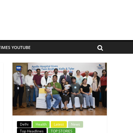
TIMES YOUTUBE
Delhi
Health
Latest
News
Top Headlines
TOP STORIES