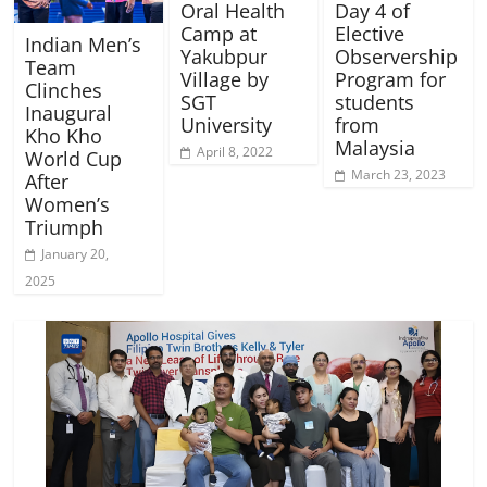
Oral Health
Day 4 of
Camp at
Elective
Indian Men’s
Yakubpur
Observership
Team
Village by
Program for
Clinches
SGT
students
Inaugural
University
from
Kho Kho
Malaysia
April 8, 2022
World Cup
March 23, 2023
After
Women’s
Triumph
January 20,
2025