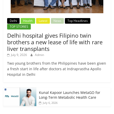
Delhi
Health
Latest
News
Top Headlines
TOP STORIES
Delhi hospital gives Filipino twin
brothers a new lease of life with rare
liver transplants
July 9, 2026
Admin
Two young brothers from the Philippines have been given
a fresh start in life after doctors at Indraprastha Apollo
Hospital in Delhi
Kunal Kapoor Launches MetaGO for
Long-Term Metabolic Health Care
July 6, 2026