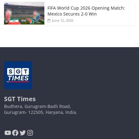
FIFA World Cup 2026 Opening Match:
Mexico Secures 2-0 Win
June 12, 2026
SGT Times
Budhera, Gurugram-Badli Road,
Gurugram- 122505, Haryana, India.
YouTube
Facebook
Twitter
Instagram