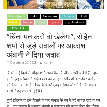
Breaking
News,
Chandigarh
Delhi
Gurugram
Haryana
Hindi
Latest
Nation
News
Sports
Top Headlines
Today's
TOP STORIES
“चिंता मत करो वो खेलेगा”, रोहित
News
शर्मा से जुड़े सवालों पर आकाश
अंबानी ने दिया जवाब
December 20, 2023
Admin
पिछले कई दिनों से रोहित शर्मा अपने फैंस के बीच काफी चर्चे में हैं। हाल
ही में मुंबई इंडियन ने रोहित शर्मा की जगह भारतीय ऑल राउंडर हार्दिक
को कैप्टन बनाया है। जिसके चलते मुंबई इंडियन और रोहित के चाहने
वालों ने हड़कंप मची हुई है।
मुंबई इंडियन के इस फैसले के बाद जनता के मन में कई सवाल खड़े हो गए
थे। एक इंटरव्यू में आकाश अंबानी ने पत्रकार को जवाब दिया कि “चिंता