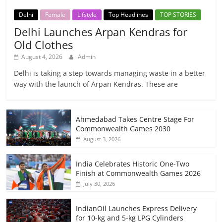
Delhi
Female
Lifstyle
Top Headlines
TOP STORIES
Delhi Launches Arpan Kendras for
Old Clothes
August 4, 2026
Admin
Delhi is taking a step towards managing waste in a better
way with the launch of Arpan Kendras. These are
Ahmedabad Takes Centre Stage For
Commonwealth Games 2030
August 3, 2026
India Celebrates Historic One-Two
Finish at Commonwealth Games 2026
July 30, 2026
IndianOil Launches Express Delivery
for 10-kg and 5-kg LPG Cylinders