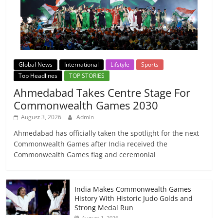
Global News
International
Lifstyle
Sports
Top Headlines
TOP STORIES
Ahmedabad Takes Centre Stage For
Commonwealth Games 2030
August 3, 2026
Admin
Ahmedabad has officially taken the spotlight for the next
Commonwealth Games after India received the
Commonwealth Games flag and ceremonial
India Makes Commonwealth Games
History With Historic Judo Golds and
Strong Medal Run
August 1, 2026