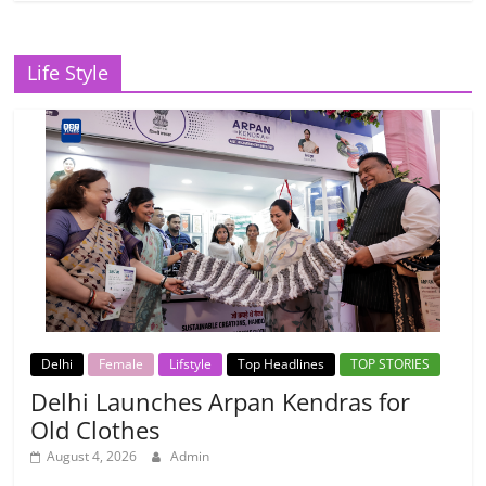
Life Style
Delhi
Female
Lifstyle
Top Headlines
TOP STORIES
Delhi Launches Arpan Kendras for
Old Clothes
August 4, 2026
Admin