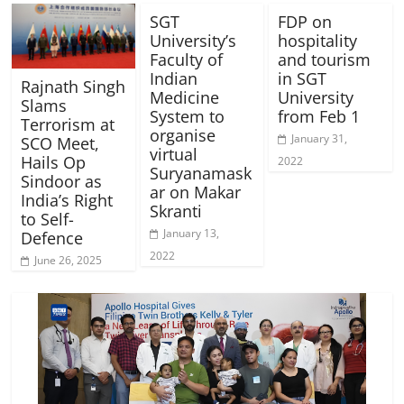
SGT
FDP on
University’s
hospitality
Faculty of
and tourism
Indian
in SGT
Rajnath Singh
Medicine
University
Slams
System to
from Feb 1
Terrorism at
organise
January 31,
SCO Meet,
virtual
Hails Op
2022
Suryanamask
Sindoor as
ar on Makar
India’s Right
Skranti
to Self-
January 13,
Defence
2022
June 26, 2025