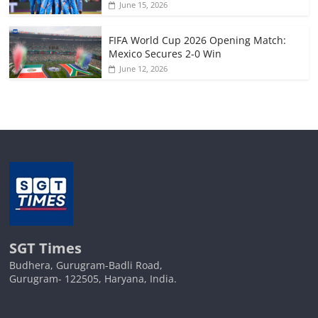
June 15, 2026
FIFA World Cup 2026 Opening Match:
Mexico Secures 2-0 Win
June 12, 2026
SGT Times
Budhera, Gurugram-Badli Road,
Gurugram- 122505, Haryana, India.