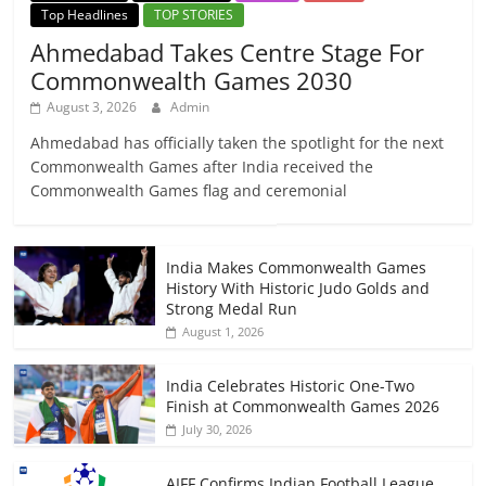
Top Headlines
TOP STORIES
Ahmedabad Takes Centre Stage For
Commonwealth Games 2030
August 3, 2026
Admin
Ahmedabad has officially taken the spotlight for the next
Commonwealth Games after India received the
Commonwealth Games flag and ceremonial
India Makes Commonwealth Games
History With Historic Judo Golds and
Strong Medal Run
August 1, 2026
India Celebrates Historic One-Two
Finish at Commonwealth Games 2026
July 30, 2026
AIFF Confirms Indian Football League