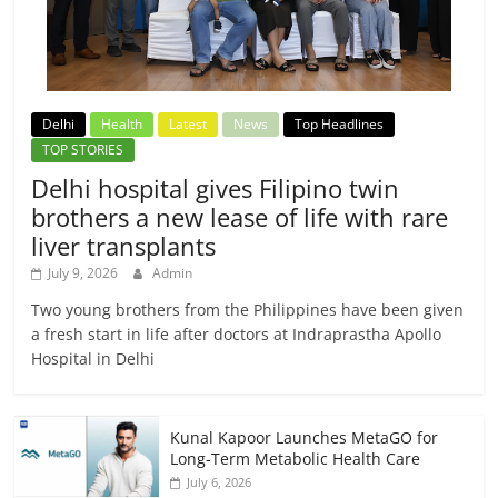
Delhi
Health
Latest
News
Top Headlines
TOP STORIES
Delhi hospital gives Filipino twin
brothers a new lease of life with rare
liver transplants
July 9, 2026
Admin
Two young brothers from the Philippines have been given
a fresh start in life after doctors at Indraprastha Apollo
Hospital in Delhi
Kunal Kapoor Launches MetaGO for
Long-Term Metabolic Health Care
July 6, 2026