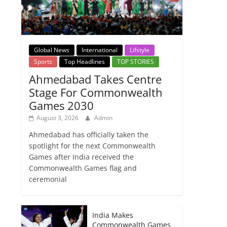
Global News
International
Lifstyle
Sports
Top Headlines
TOP STORIES
Ahmedabad Takes Centre
Stage For Commonwealth
Games 2030
August 3, 2026
Admin
Ahmedabad has officially taken the
spotlight for the next Commonwealth
Games after India received the
Commonwealth Games flag and
ceremonial
India Makes
Commonwealth Games