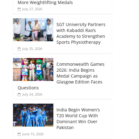
More Weightlifting Medals
July 27, 2026
SGT University Partners
with Kabaddi Rao’s
Academy to Strengthen
Sports Physiotherapy
July 25, 2026
Commonwealth Games
2026: India Begins
Medal Campaign as
Glasgow Edition Faces
Questions
July 24, 2026
India Begin Women’s
T20 World Cup With
Dominant Win Over
Pakistan
June 15, 2026