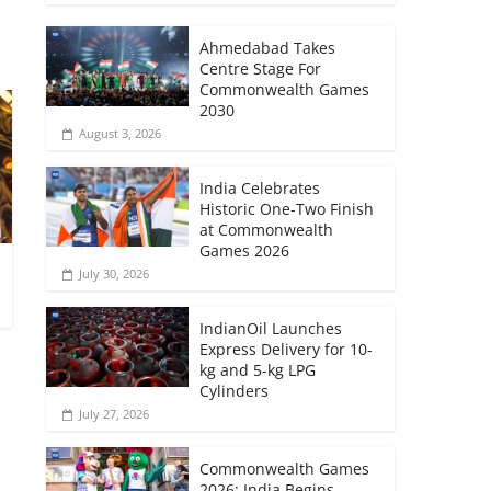
Ahmedabad Takes
Centre Stage For
Commonwealth Games
2030
August 3, 2026
India Celebrates
Historic One-Two Finish
at Commonwealth
Games 2026
July 30, 2026
IndianOil Launches
Express Delivery for 10-
kg and 5-kg LPG
Cylinders
July 27, 2026
Commonwealth Games
2026: India Begins