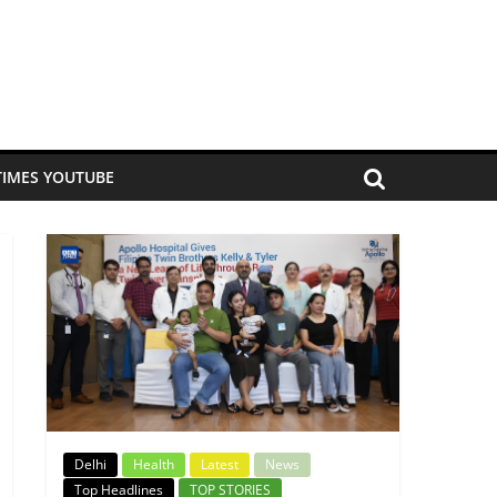
TIMES YOUTUBE
Delhi
Health
Latest
News
Top Headlines
TOP STORIES